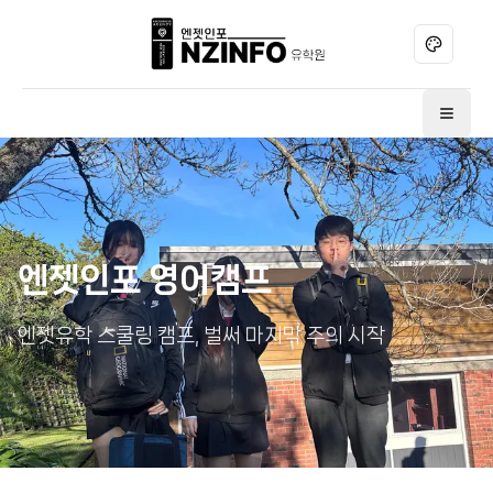
테마 변경
메뉴 
엔젯인포 영어캠프
엔젯유학 스쿨링 캠프, 벌써 마지막 주의 시작