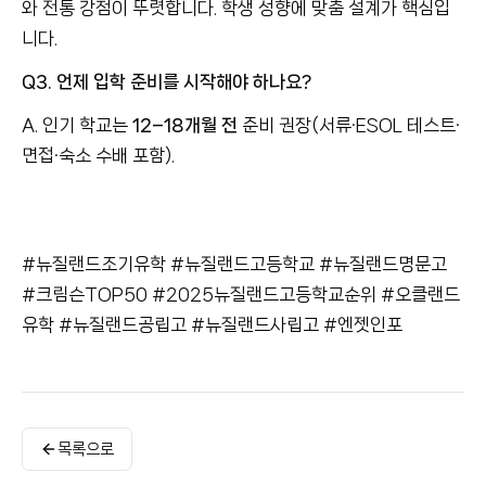
와 전통 강점이 뚜렷합니다. 학생 성향에 맞춤 설계가 핵심입
니다.
Q3. 언제 입학 준비를 시작해야 하나요?
A. 인기 학교는
12–18개월 전
준비 권장(서류·ESOL 테스트·
면접·숙소 수배 포함).
#뉴질랜드조기유학 #뉴질랜드고등학교 #뉴질랜드명문고
#크림슨TOP50 #2025뉴질랜드고등학교순위 #오클랜드
유학 #뉴질랜드공립고 #뉴질랜드사립고 #엔젯인포
목록으로