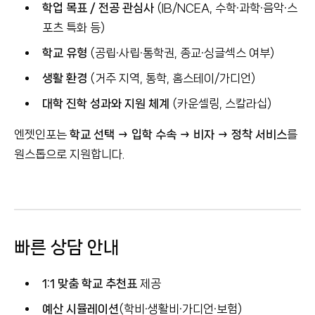
학업 목표 / 전공 관심사
(IB/NCEA, 수학·과학·음악·스
포츠 특화 등)
학교 유형
(공립·사립·통학권, 종교·싱글섹스 여부)
생활 환경
(거주 지역, 통학, 홈스테이/가디언)
대학 진학 성과와 지원 체계
(카운셀링, 스칼라십)
엔젯인포는
학교 선택 → 입학 수속 → 비자 → 정착 서비스
를
원스톱으로 지원합니다.
빠른 상담 안내
1:1 맞춤 학교 추천표
제공
예산 시뮬레이션
(학비·생활비·가디언·보험)