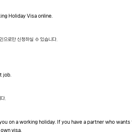
ing Holiday Visa online.
인으로만 신청하실 수 있습니다.
 job.
다.
h you on a working holiday. If you have a partner who want
r own visa.