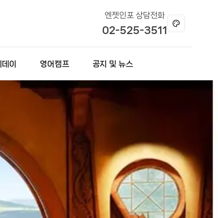
엔젯인포 상담전화
테마 변경
02-525-3511
리데이
영어캠프
공지 및 뉴스