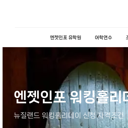
엔젯인포 유학원
어학연수
엔젯인포 워킹홀리
뉴질랜드 워킹홀리데이 신청 자격조건